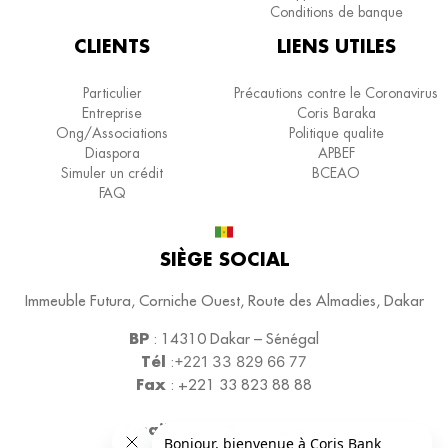
Conditions de banque
CLIENTS
LIENS UTILES
Particulier
Précautions contre le Coronavirus
Entreprise
Coris Baraka
Ong/Associations
Politique qualite
Diaspora
APBEF
Simuler un crédit
BCEAO
FAQ
SIÈGE SOCIAL
Immeuble Futura, Corniche Ouest, Route des Almadies, Dakar
BP
: 14310 Dakar – Sénégal
Tél
:
+221 33 829 66 77
Fax
: +221 33 823 88 88
Email
:
corissn@coris-bank.sn