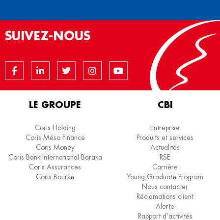
SUIVEZ-NOUS
LE GROUPE
CBI
Coris Holding
Entreprise
Coris Méso Finance
Produits et services
Coris Money
Actualités
Coris Bank International Baraka
RSE
Coris Assurances
Carrière
Coris Bourse
Young Graduate Program
Nous contacter
Réclamations client
Alerte
Rapport d’activités